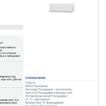
а!
-престижното
ия
то за успешна
шиха и завършват
бединени под
СПРАВОЧНИК
т още като Ден на
Работа
КИНО-Програма
Автогара Пазарджик - разписание
Карта на Пазарджик в
bgmaps.com
Исторически музей Пазарджик
ХГ "Ст. Доспевски"
роведе във II А
Библиотека "Н. Фурнаджиев"
лиотеките като