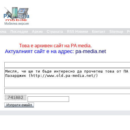
Мобилна версия
иона
Последни
Архив
Страната
RSS Новини
Контакт
Sitemap
Р
Това е архивен сайт на PA media.
Актуалният сайт е на адрес:
pa-media.net