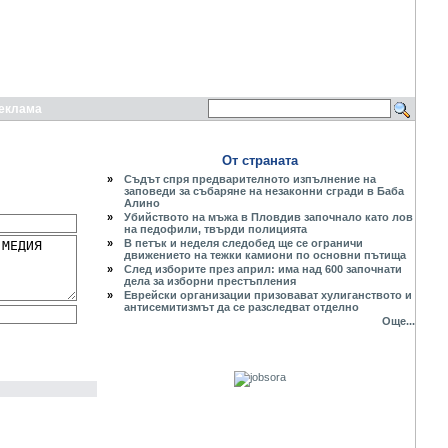
еклама
От страната
»
Съдът спря предварителното изпълнение на
заповеди за събаряне на незаконни сгради в Баба
Алино
»
Убийството на мъжа в Пловдив започнало като лов
на педофили, твърди полицията
»
В петък и неделя следобед ще се ограничи
движението на тежки камиони по основни пътища
»
След изборите през април: има над 600 започнати
дела за изборни престъпления
»
Еврейски организации призовават хулиганството и
антисемитизмът да се разследват отделно
Още...