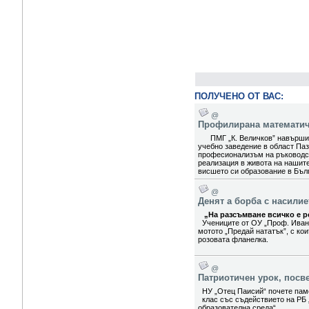
ПОЛУЧЕНО ОТ ВАС:
@
Профилирана математиче
ПМГ „К. Величков” навърши 5
учебно заведение в област Паз
професионализъм на ръководст
реализация в живота на нашит
висшето си образование в Бълг
@
Денят а борба с насили
„На разсъмване всичко е ро
Учениците от ОУ „Проф. Иван
мотото „Предай нататък”, с ко
розовата фланелка.
@
Патриотичен урок, посв
НУ „Отец Паисий“ почете паме
клас със съдействието на РБ 
образователна среда“.