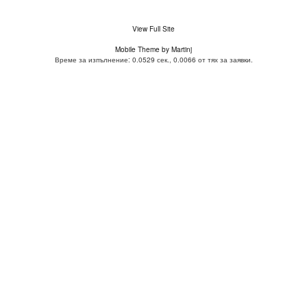
View Full Site
Mobile Theme by Martinj
Време за изпълнение: 0.0529 сек., 0.0066 от тях за заявки.