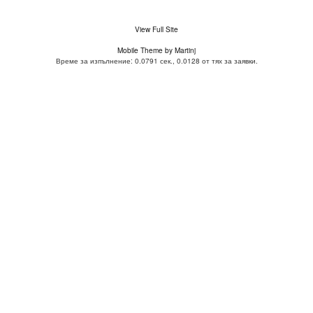
View Full Site
Mobile Theme by Martinj
Време за изпълнение: 0.0791 сек., 0.0128 от тях за заявки.