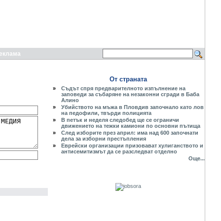
еклама
От страната
»
Съдът спря предварителното изпълнение на
заповеди за събаряне на незаконни сгради в Баба
Алино
»
Убийството на мъжа в Пловдив започнало като лов
на педофили, твърди полицията
»
В петък и неделя следобед ще се ограничи
движението на тежки камиони по основни пътища
»
След изборите през април: има над 600 започнати
дела за изборни престъпления
»
Еврейски организации призовават хулиганството и
антисемитизмът да се разследват отделно
Още...