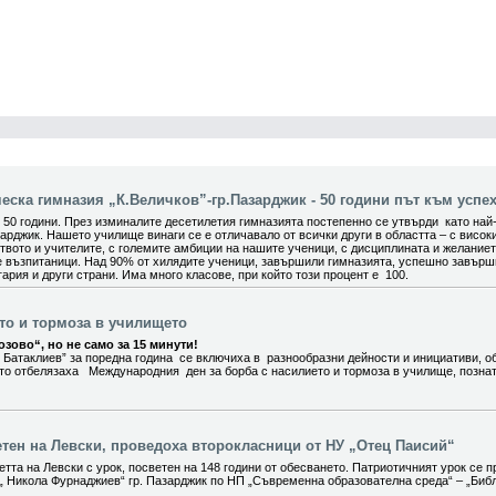
ска гимназия „К.Величков”-гр.Пазарджик - 50 години път към успех
0 години. През изминалите десетилетия гимназията постепенно се утвърди като най
арджик. Нашето училище винаги се е отличавало от всички други в областта – с висок
вото и учителите, с големите амбиции на нашите ученици, с дисциплината и желание
е възпитаници. Над 90% от хилядите ученици, завършили гимназията, успешно завър
ария и други страни. Има много класове, при който този процент е 100.
ето и тормоза в училището
зово“, но не само за 15 минути!
 Батаклиев” за поредна година се включиха в разнообразни дейности и инициативи, о
ито отбелязаха Международния ден за борба с насилието и тормоза в училище, позна
етен на Левски, проведоха второкласници от НУ „Отец Паисий“
тта на Левски с урок, посветен на 148 години от обесването. Патриотичният урок се п
„ Никола Фурнаджиев“ гр. Пазарджик по НП „Съвременна образователна среда“ – „Биб