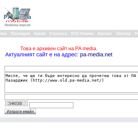
Мобилна версия
иона
Последни
Архив
Страната
RSS Новини
Контакт
Sitemap
Р
Това е архивен сайт на PA media.
Актуалният сайт е на адрес:
pa-media.net