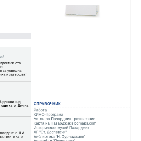
а!
-престижното
ия
то за успешна
шиха и завършват
бединени под
СПРАВОЧНИК
т още като Ден на
Работа
КИНО-Програма
Автогара Пазарджик - разписание
Карта на Пазарджик в
bgmaps.com
Исторически музей Пазарджик
ХГ "Ст. Доспевски"
роведе във II А
Библиотека "Н. Фурнаджиев"
лиотеките като