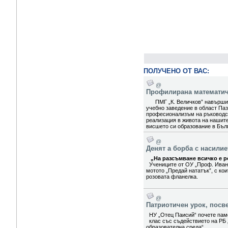
ПОЛУЧЕНО ОТ ВАС:
@
Профилирана математиче
ПМГ „К. Величков” навърши 5
учебно заведение в област Паз
професионализъм на ръководст
реализация в живота на нашит
висшето си образование в Бълг
@
Денят а борба с насили
„На разсъмване всичко е ро
Учениците от ОУ „Проф. Иван
мотото „Предай нататък”, с ко
розовата фланелка.
@
Патриотичен урок, посв
НУ „Отец Паисий“ почете паме
клас със съдействието на РБ 
образователна среда“.