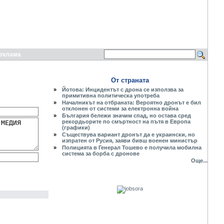
еклама
От страната
»
Йотова: Инцидентът с дрона се използва за
примитивна политическа употреба
»
Началникът на отбраната: Вероятно дронът е бил
отклонен от системи за електронна война
»
България бележи значим спад, но остава сред
рекордьорите по смъртност на пътя в Европа
(графики)
»
Съществува вариант дронът да е украински, но
изпратен от Русия, заяви бивш военен министър
»
Полицията в Генерал Тошево е получила мобилна
система за борба с дронове
Още...