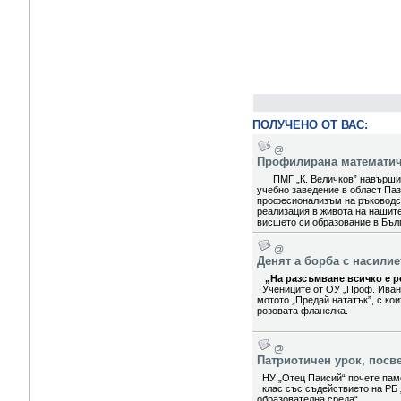
ПОЛУЧЕНО ОТ ВАС:
@
Профилирана математиче
ПМГ „К. Величков” навърши 5
учебно заведение в област Паз
професионализъм на ръководст
реализация в живота на нашит
висшето си образование в Бълг
@
Денят а борба с насили
„На разсъмване всичко е ро
Учениците от ОУ „Проф. Иван
мотото „Предай нататък”, с ко
розовата фланелка.
@
Патриотичен урок, посв
НУ „Отец Паисий“ почете паме
клас със съдействието на РБ 
образователна среда“.