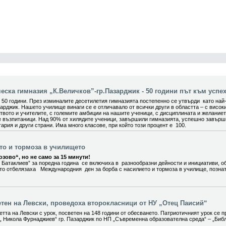
ска гимназия „К.Величков”-гр.Пазарджик - 50 години път към успех
0 години. През изминалите десетилетия гимназията постепенно се утвърди като най
арджик. Нашето училище винаги се е отличавало от всички други в областта – с висок
вото и учителите, с големите амбиции на нашите ученици, с дисциплината и желание
е възпитаници. Над 90% от хилядите ученици, завършили гимназията, успешно завър
ария и други страни. Има много класове, при който този процент е 100.
ето и тормоза в училището
зово“, но не само за 15 минути!
 Батаклиев” за поредна година се включиха в разнообразни дейности и инициативи, о
ито отбелязаха Международния ден за борба с насилието и тормоза в училище, позна
етен на Левски, проведоха второкласници от НУ „Отец Паисий“
тта на Левски с урок, посветен на 148 години от обесването. Патриотичният урок се п
„ Никола Фурнаджиев“ гр. Пазарджик по НП „Съвременна образователна среда“ – „Биб