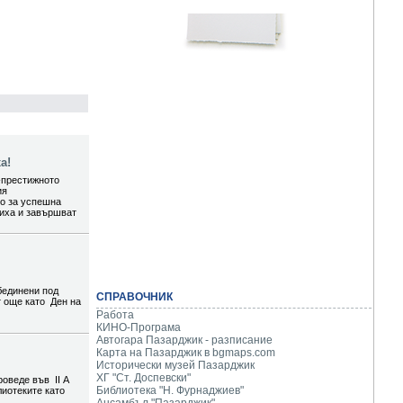
а!
-престижното
ия
то за успешна
шиха и завършват
бединени под
СПРАВОЧНИК
т още като Ден на
Работа
КИНО-Програма
Автогара Пазарджик - разписание
Карта на Пазарджик в
bgmaps.com
Исторически музей Пазарджик
ХГ "Ст. Доспевски"
роведе във II А
Библиотека "Н. Фурнаджиев"
лиотеките като