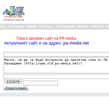
Мобилна версия
иона
Последни
Архив
Страната
RSS Новини
Контакт
Sitemap
Р
Това е архивен сайт на PA media.
Актуалният сайт е на адрес:
pa-media.net