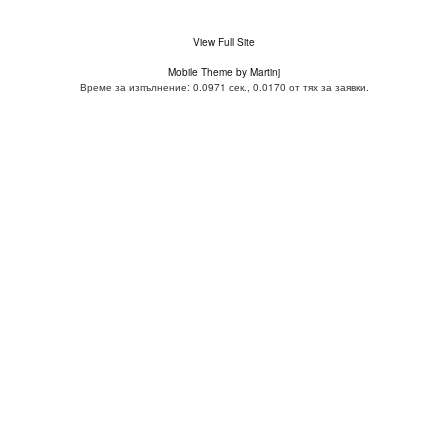
View Full Site
Mobile Theme by Martinj
Време за изпълнение: 0.0971 сек., 0.0170 от тях за заявки.