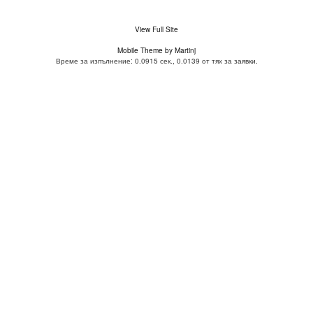
View Full Site
Mobile Theme by Martinj
Време за изпълнение: 0.0915 сек., 0.0139 от тях за заявки.