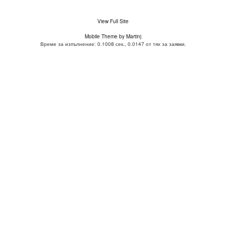
View Full Site
Mobile Theme by Martinj
Време за изпълнение: 0.1008 сек., 0.0147 от тях за заявки.