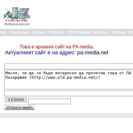
Мобилна версия
иона
Последни
Архив
Страната
RSS Новини
Контакт
Sitemap
Р
Това е архивен сайт на PA media.
Актуалният сайт е на адрес:
pa-media.net