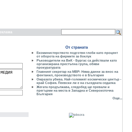
еклама
От страната
»
Екоминистерството подготвя глоби като процент
от оборота на фирмите за боклук
»
Ръководители на ВиК - Бургас са действали като
организирана престъпна група, обяви
прокуратурата
»
Главният секретар на МВР: Няма данни за внос на
фентанил, производството е в България
»
Омразата убива. Най-големият космически център -
край София. Пеевски ли е на съседната седалка
»
Жегата продължава, следобед ще превали и
прегърми на места в Западна и Североизточна
България
Още...