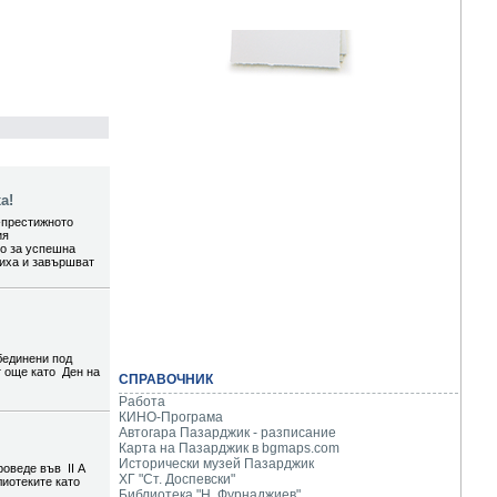
а!
-престижното
ия
то за успешна
шиха и завършват
бединени под
т още като Ден на
СПРАВОЧНИК
Работа
КИНО-Програма
Автогара Пазарджик - разписание
Карта на Пазарджик в
bgmaps.com
Исторически музей Пазарджик
роведе във II А
ХГ "Ст. Доспевски"
лиотеките като
Библиотека "Н. Фурнаджиев"