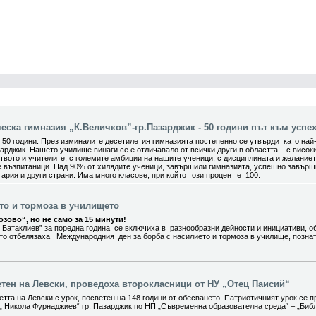
ска гимназия „К.Величков”-гр.Пазарджик - 50 години път към успех
0 години. През изминалите десетилетия гимназията постепенно се утвърди като най
арджик. Нашето училище винаги се е отличавало от всички други в областта – с висок
вото и учителите, с големите амбиции на нашите ученици, с дисциплината и желание
е възпитаници. Над 90% от хилядите ученици, завършили гимназията, успешно завър
ария и други страни. Има много класове, при който този процент е 100.
ето и тормоза в училището
зово“, но не само за 15 минути!
 Батаклиев” за поредна година се включиха в разнообразни дейности и инициативи, о
ито отбелязаха Международния ден за борба с насилието и тормоза в училище, позна
етен на Левски, проведоха второкласници от НУ „Отец Паисий“
тта на Левски с урок, посветен на 148 години от обесването. Патриотичният урок се п
„ Никола Фурнаджиев“ гр. Пазарджик по НП „Съвременна образователна среда“ – „Биб