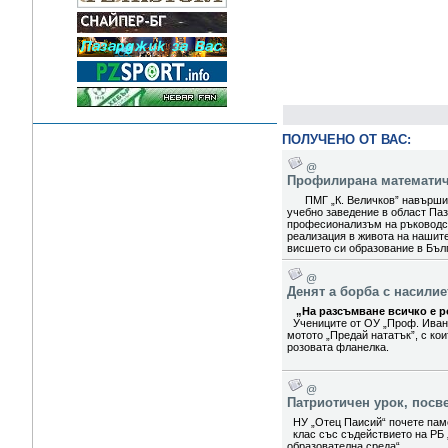
ПОЛУЧЕНО ОТ ВАС:
@
Профилирана математиче
ПМГ „К. Величков” навърши 5
учебно заведение в област Паз
професионализъм на ръководст
реализация в живота на нашит
висшето си образование в Бълг
@
Денят а борба с насили
„На разсъмване всичко е ро
Учениците от ОУ „Проф. Иван
мотото „Предай нататък”, с ко
розовата фланелка.
@
Патриотичен урок, посв
НУ „Отец Паисий“ почете паме
клас със съдействието на РБ 
образователна среда“.