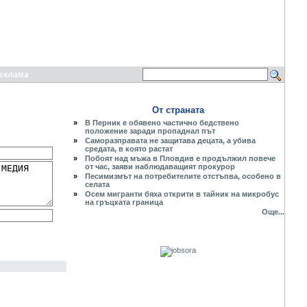
еклама
От страната
»
В Перник е обявено частично бедствено
положение заради пропаднал път
»
Саморазправата не защитава децата, а убива
средата, в която растат
»
Побоят над мъжа в Пловдив е продължил повече
от час, заяви наблюдаващият прокурор
»
Песимизмът на потребителите отстъпва, особено в
селата
»
Осем мигранти бяха открити в тайник на микробус
на гръцката граница
Още...