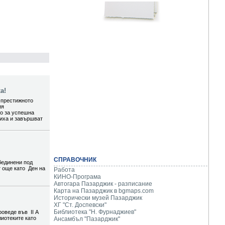
а!
-престижното
ия
то за успешна
шиха и завършват
СПРАВОЧНИК
бединени под
т още като Ден на
Работа
КИНО-Програма
Автогара Пазарджик - разписание
Карта на Пазарджик в
bgmaps.com
Исторически музей Пазарджик
ХГ "Ст. Доспевски"
Библиотека "Н. Фурнаджиев"
роведе във II А
лиотеките като
Ансамбъл "Пазарджик"