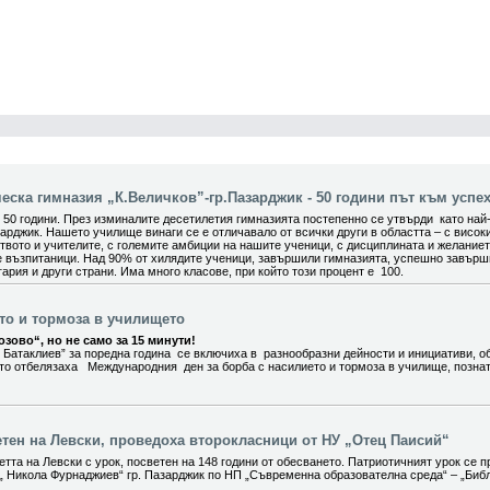
ска гимназия „К.Величков”-гр.Пазарджик - 50 години път към успех
0 години. През изминалите десетилетия гимназията постепенно се утвърди като най
арджик. Нашето училище винаги се е отличавало от всички други в областта – с висок
вото и учителите, с големите амбиции на нашите ученици, с дисциплината и желание
е възпитаници. Над 90% от хилядите ученици, завършили гимназията, успешно завър
ария и други страни. Има много класове, при който този процент е 100.
ето и тормоза в училището
зово“, но не само за 15 минути!
 Батаклиев” за поредна година се включиха в разнообразни дейности и инициативи, о
ито отбелязаха Международния ден за борба с насилието и тормоза в училище, позна
етен на Левски, проведоха второкласници от НУ „Отец Паисий“
тта на Левски с урок, посветен на 148 години от обесването. Патриотичният урок се п
„ Никола Фурнаджиев“ гр. Пазарджик по НП „Съвременна образователна среда“ – „Биб