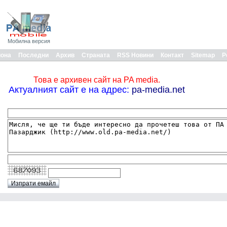
Мобилна версия
иона
Последни
Архив
Страната
RSS Новини
Контакт
Sitemap
Р
Това е архивен сайт на PA media.
Актуалният сайт е на адрес:
pa-media.net