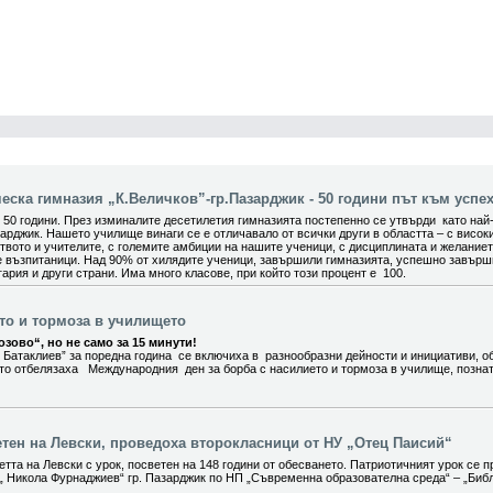
ска гимназия „К.Величков”-гр.Пазарджик - 50 години път към успех
0 години. През изминалите десетилетия гимназията постепенно се утвърди като най
арджик. Нашето училище винаги се е отличавало от всички други в областта – с висок
вото и учителите, с големите амбиции на нашите ученици, с дисциплината и желание
е възпитаници. Над 90% от хилядите ученици, завършили гимназията, успешно завър
ария и други страни. Има много класове, при който този процент е 100.
ето и тормоза в училището
зово“, но не само за 15 минути!
 Батаклиев” за поредна година се включиха в разнообразни дейности и инициативи, о
ито отбелязаха Международния ден за борба с насилието и тормоза в училище, позна
етен на Левски, проведоха второкласници от НУ „Отец Паисий“
тта на Левски с урок, посветен на 148 години от обесването. Патриотичният урок се п
„ Никола Фурнаджиев“ гр. Пазарджик по НП „Съвременна образователна среда“ – „Биб