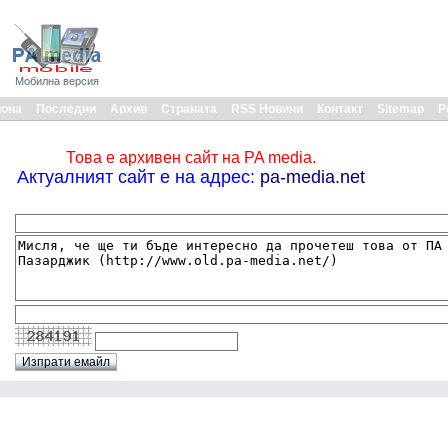
Мобилна версия
иона
Последни
Архив
Страната
RSS Новини
Контакт
Sitemap
Р
Това е архивен сайт на PA media.
Актуалният сайт е на адрес:
pa-media.net