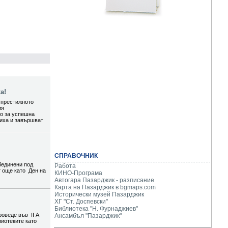
а!
-престижното
ия
то за успешна
шиха и завършват
СПРАВОЧНИК
бединени под
Работа
т още като Ден на
КИНО-Програма
Автогара Пазарджик - разписание
Карта на Пазарджик в
bgmaps.com
Исторически музей Пазарджик
ХГ "Ст. Доспевски"
Библиотека "Н. Фурнаджиев"
роведе във II А
Ансамбъл "Пазарджик"
лиотеките като