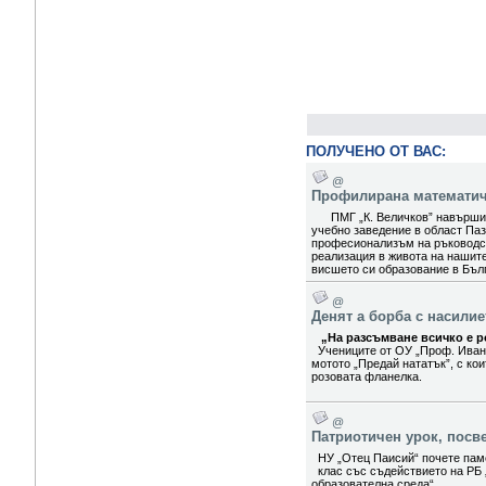
ПОЛУЧЕНО ОТ ВАС:
@
Профилирана математиче
ПМГ „К. Величков” навърши 5
учебно заведение в област Паз
професионализъм на ръководст
реализация в живота на нашит
висшето си образование в Бълг
@
Денят а борба с насили
„На разсъмване всичко е ро
Учениците от ОУ „Проф. Иван
мотото „Предай нататък”, с ко
розовата фланелка.
@
Патриотичен урок, посв
НУ „Отец Паисий“ почете паме
клас със съдействието на РБ 
образователна среда“.