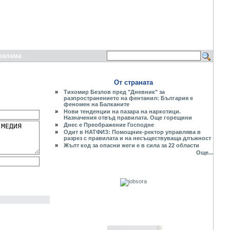
еклама
От страната
»
Тихомир Безлов пред "Дневник" за
разпространението на фентанил: България е
феномен на Балканите
»
Нови тенденции на пазара на наркотици.
Назначения отвъд правилата. Още горещини
»
Днес е Преображение Господне
»
Одит в НАТФИЗ: Помощник-ректор управлява в
разрез с правилата и на несъществуваща длъжност
»
Жълт код за опасни жеги е в сила за 22 области
Още...