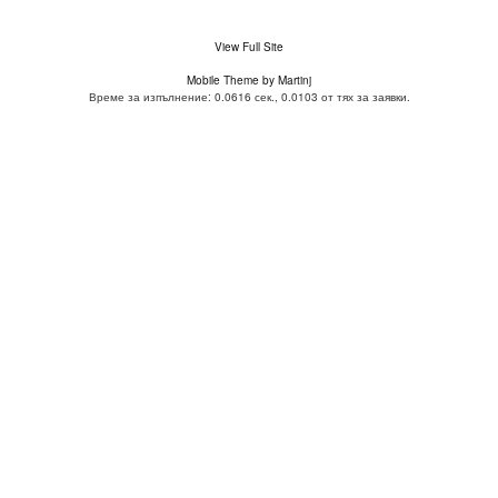
View Full Site
Mobile Theme by Martinj
Време за изпълнение: 0.0616 сек., 0.0103 от тях за заявки.