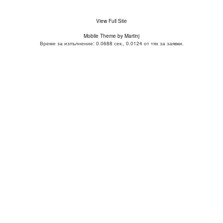
View Full Site
Mobile Theme by Martinj
Време за изпълнение: 0.0688 сек., 0.0124 от тях за заявки.