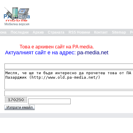
Мобилна версия
иона
Последни
Архив
Страната
RSS Новини
Контакт
Sitemap
Р
Това е архивен сайт на PA media.
Актуалният сайт е на адрес:
pa-media.net