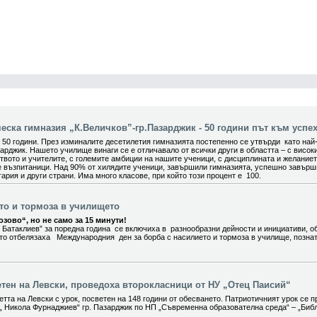
ска гимназия „К.Величков”-гр.Пазарджик - 50 години път към успех
0 години. През изминалите десетилетия гимназията постепенно се утвърди като най
арджик. Нашето училище винаги се е отличавало от всички други в областта – с висок
вото и учителите, с големите амбиции на нашите ученици, с дисциплината и желание
е възпитаници. Над 90% от хилядите ученици, завършили гимназията, успешно завър
ария и други страни. Има много класове, при който този процент е 100.
ето и тормоза в училището
зово“, но не само за 15 минути!
 Батаклиев” за поредна година се включиха в разнообразни дейности и инициативи, о
ито отбелязаха Международния ден за борба с насилието и тормоза в училище, позна
етен на Левски, проведоха второкласници от НУ „Отец Паисий“
тта на Левски с урок, посветен на 148 години от обесването. Патриотичният урок се п
„ Никола Фурнаджиев“ гр. Пазарджик по НП „Съвременна образователна среда“ – „Биб