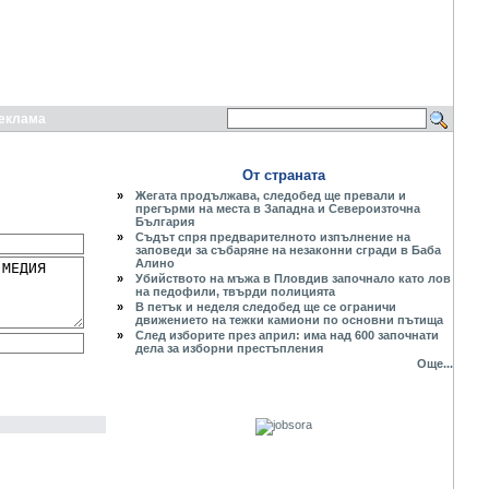
еклама
От страната
»
Жегата продължава, следобед ще превали и
прегърми на места в Западна и Североизточна
България
»
Съдът спря предварителното изпълнение на
заповеди за събаряне на незаконни сгради в Баба
Алино
»
Убийството на мъжа в Пловдив започнало като лов
на педофили, твърди полицията
»
В петък и неделя следобед ще се ограничи
движението на тежки камиони по основни пътища
»
След изборите през април: има над 600 започнати
дела за изборни престъпления
Още...