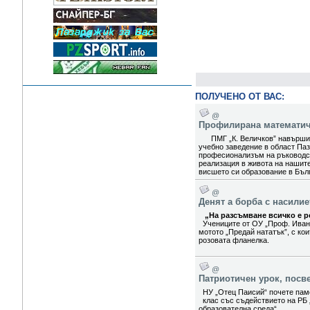
ПОЛУЧЕНО ОТ ВАС:
@
Профилирана математиче
ПМГ „К. Величков” навърши 5
учебно заведение в област Паз
професионализъм на ръководст
реализация в живота на нашит
висшето си образование в Бълг
@
Денят а борба с насили
„На разсъмване всичко е ро
Учениците от ОУ „Проф. Иван
мотото „Предай нататък”, с ко
розовата фланелка.
@
Патриотичен урок, посв
НУ „Отец Паисий“ почете паме
клас със съдействието на РБ 
образователна среда“.