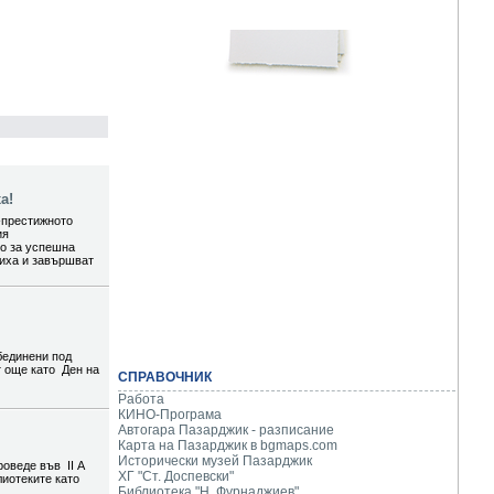
а!
-престижното
ия
то за успешна
шиха и завършват
бединени под
т още като Ден на
СПРАВОЧНИК
Работа
КИНО-Програма
Автогара Пазарджик - разписание
Карта на Пазарджик в
bgmaps.com
Исторически музей Пазарджик
роведе във II А
ХГ "Ст. Доспевски"
лиотеките като
Библиотека "Н. Фурнаджиев"