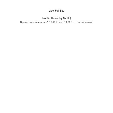
View Full Site
Mobile Theme by Martinj
Време за изпълнение: 0.0481 сек., 0.0096 от тях за заявки.