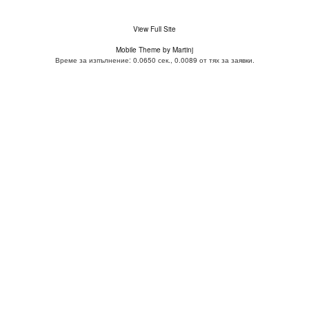
View Full Site
Mobile Theme by Martinj
Време за изпълнение: 0.0650 сек., 0.0089 от тях за заявки.