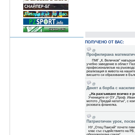
ПОЛУЧЕНО ОТ ВАС:
@
Профилирана математиче
ПМГ „К. Величков” навърши 5
учебно заведение в област Паз
професионализъм на ръководст
реализация в живота на нашит
висшето си образование в Бълг
@
Денят а борба с насили
„На разсъмване всичко е ро
Учениците от ОУ „Проф. Иван
мотото „Предай нататък”, с ко
розовата фланелка.
@
Патриотичен урок, посв
НУ „Отец Паисий“ почете паме
клас със съдействието на РБ 
образователна среда“.