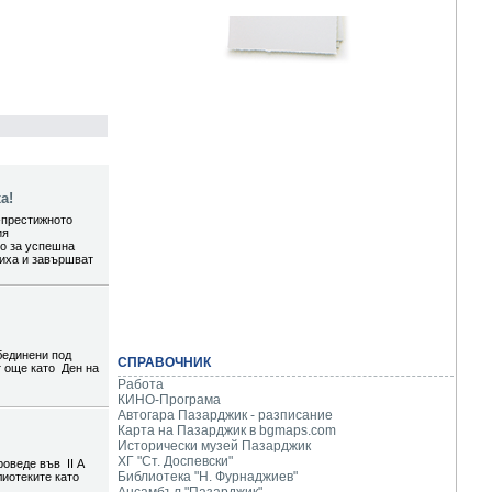
а!
-престижното
ия
то за успешна
шиха и завършват
бединени под
СПРАВОЧНИК
т още като Ден на
Работа
КИНО-Програма
Автогара Пазарджик - разписание
Карта на Пазарджик в
bgmaps.com
Исторически музей Пазарджик
ХГ "Ст. Доспевски"
роведе във II А
Библиотека "Н. Фурнаджиев"
лиотеките като