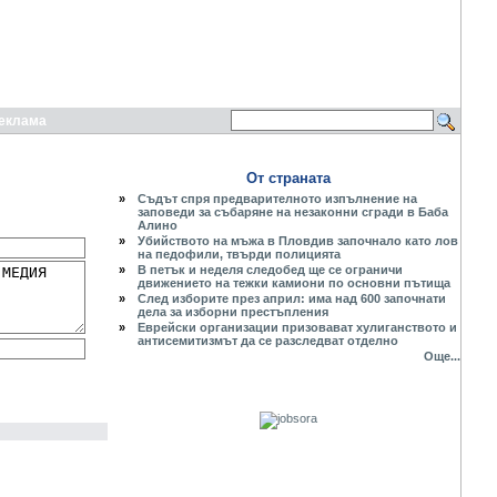
еклама
От страната
»
Съдът спря предварителното изпълнение на
заповеди за събаряне на незаконни сгради в Баба
Алино
»
Убийството на мъжа в Пловдив започнало като лов
на педофили, твърди полицията
»
В петък и неделя следобед ще се ограничи
движението на тежки камиони по основни пътища
»
След изборите през април: има над 600 започнати
дела за изборни престъпления
»
Еврейски организации призовават хулиганството и
антисемитизмът да се разследват отделно
Още...