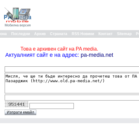
Мобилна версия
иона
Последни
Архив
Страната
RSS Новини
Контакт
Sitemap
Р
Това е архивен сайт на PA media.
Актуалният сайт е на адрес:
pa-media.net