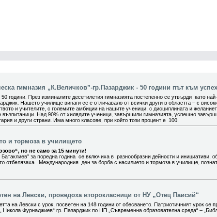
ска гимназия „К.Величков”-гр.Пазарджик - 50 години път към успех
0 години. През изминалите десетилетия гимназията постепенно се утвърди като най
арджик. Нашето училище винаги се е отличавало от всички други в областта – с висок
вото и учителите, с големите амбиции на нашите ученици, с дисциплината и желание
е възпитаници. Над 90% от хилядите ученици, завършили гимназията, успешно завър
ария и други страни. Има много класове, при който този процент е 100.
ето и тормоза в училището
зово“, но не само за 15 минути!
 Батаклиев” за поредна година се включиха в разнообразни дейности и инициативи, о
ито отбелязаха Международния ден за борба с насилието и тормоза в училище, позна
етен на Левски, проведоха второкласници от НУ „Отец Паисий“
тта на Левски с урок, посветен на 148 години от обесването. Патриотичният урок се п
„ Никола Фурнаджиев“ гр. Пазарджик по НП „Съвременна образователна среда“ – „Биб