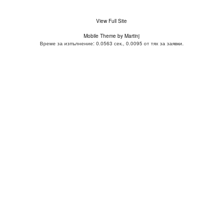
View Full Site
Mobile Theme by Martinj
Време за изпълнение: 0.0563 сек., 0.0095 от тях за заявки.