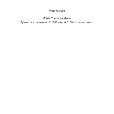
View Full Site
Mobile Theme by Martinj
Време за изпълнение: 0.1008 сек., 0.0166 от тях за заявки.