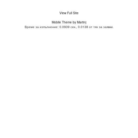
View Full Site
Mobile Theme by Martinj
Време за изпълнение: 0.0939 сек., 0.0138 от тях за заявки.