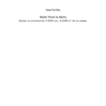
View Full Site
Mobile Theme by Martinj
Време за изпълнение: 0.0935 сек., 0.0098 от тях за заявки.