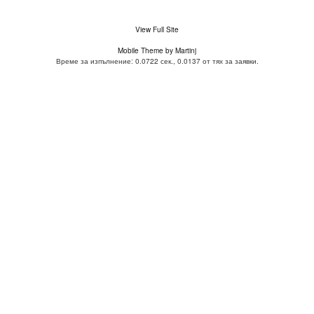
View Full Site
Mobile Theme by Martinj
Време за изпълнение: 0.0722 сек., 0.0137 от тях за заявки.