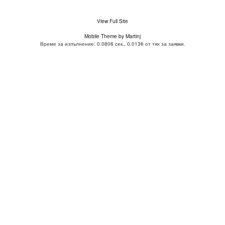
View Full Site
Mobile Theme by Martinj
Време за изпълнение: 0.0806 сек., 0.0136 от тях за заявки.