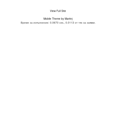
View Full Site
Mobile Theme by Martinj
Време за изпълнение: 0.0670 сек., 0.0113 от тях за заявки.