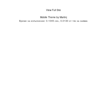
View Full Site
Mobile Theme by Martinj
Време за изпълнение: 0.1045 сек., 0.0130 от тях за заявки.