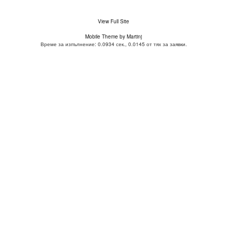
View Full Site
Mobile Theme by Martinj
Време за изпълнение: 0.0934 сек., 0.0145 от тях за заявки.