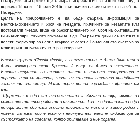
Пазарджик експертите ще събират информация за защитения вид в
периода 15 юни – 15 юли 2015г. във всички населени места на област
Пазарджик.
Целта на преброяването е да бъде събрана информация за
местонахождението и броя на гнездата, причините за незаетите или
пострадали гнезда, вида на обезопасяването им, броя на обитаващите
ги екземпляри, тяхното поколение и др. Събраните данни се вписват в
полеви формуляр за белия щъркел съгласно Националната система за
мониторинг на биологичното разнообразие.
Белият щъркел (Ciconia ciconia) е голяма птица, с дълга бяла шия и
дълъг яркочервен клюн. Краката й също са дълги и яркочервени.
Бялата перушина по главата, шията и тялото контрастира с
черните пера по крилата, които на слънчева светлина придобиват
зеленикави оттенъци. Малки черни петна ограждат кафявите им
очи.
Щъркелът е една от най-познатите и обичани птици, символ на
семейството, плодородието и щастието. Той е единствената едра
птица, която обитава основно населените места и живее редом с
човека. Затова той е един от най-чувствителните индикатори за
състоянието на средата, която обитаваме и ние хората.