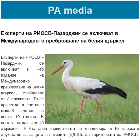
PA media
Експерти на РИОСВ-Пазарджик се включват в
Международното преброяване на белия щъркел
Експерти на РИОСВ –
Пазарджик се
включват в 7-то
издание на
Международно
преброяване на белия
щъркел, съобщават
от Инспекцията. То се
провежда в световен
мащаб веднъж на
всеки 10 години. В
него участват над 40
държави. В България инициативата се координира от Българското
дружество за защита на птиците (БДЗП). За територията на РИОСВ-