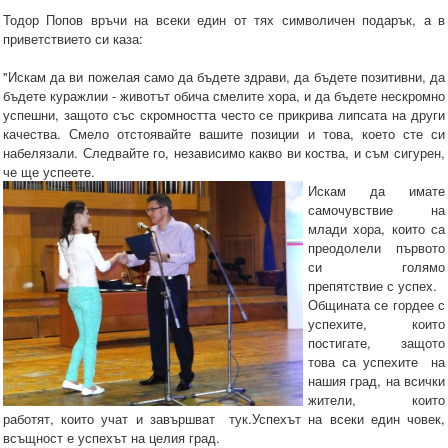
Тодор Попов връчи на всеки един от тях символичен подарък, а в
приветствието си каза:
"Искам да ви пожелая само да бъдете здрави, да бъдете позитивни, да
бъдете куражлии - животът обича смелите хора, и да бъдете нескромно
успешни, защото със скромността често се прикрива липсата на други
качества. Смело отстоявайте вашите позиции и това, което сте си
набелязали. Следвайте го, независимо какво ви коства, и съм сигурен,
че ще успеете.
Искам да имате
самочувствие на
млади хора, които са
преодолели първото
си голямо
препятствие с успех.
Общината се гордее с
успехите, които
постигате, защото
това са успехите на
нашия град, на всички
жители, които
работят, които учат и завършват тук.Успехът на всеки един човек,
всъщност е успехът на целия град.