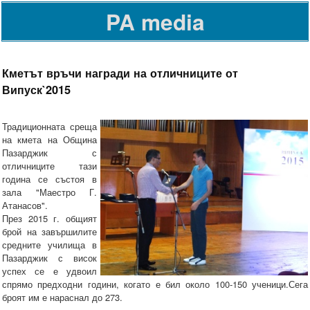
PA media
Кметът връчи награди на отличниците от
Випуск`2015
Традиционната среща
на кмета на Община
Пазарджик с
отличниците тази
година се състоя в
зала "Маестро Г.
Атанасов".
През 2015 г. общият
брой на завършилите
средните училища в
Пазарджик с висок
успех се е удвоил
спрямо предходни години, когато е бил около 100-150 ученици.Сега
броят им е нараснал до 273.