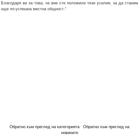
Благодаря ви за това, че вие сте положили тези усилия, за да станем
още по-успешна местна общност."
Обратно към преглед на категорията
Обратно към преглед на
новините