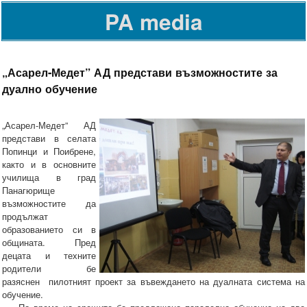
PA media
„Асарел-Медет” АД представи възможностите за
дуално обучение
„Асарел-Медет” АД
представи в селата
Попинци и Поибрене,
както и в основните
училища в град
Панагюрище
възможностите да
продължат
образованието си в
общината. Пред
децата и техните
родители бе
разяснен пилотният проект за въвеждането на дуалната система на
обучение.