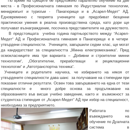
По време на срещите бе предложено паралелно обучение на две
места - в Професионалната гимназия по Индустриални технологии,
мениджмънт и туризъм - Панагюрище и в „Асарел-Медет” АД.
Едновременно с теорията учениците ще придобиват безценни
практически умения в реална производствена среда, като дори ще
получават възнаграждение, посочиха представителите на дружеството.
В предстоящата учебна година партньорството между “Асарел-
Медет” АД и Професионалната гимназия в Панагюрище е в четири
утвърдени специалности. Учениците, завършили седми клас, ще могат
да кандидатстват за специалността „Минна електромеханика”. Пред
осмокласниците има три варианта – „Добивни и строителни минни
технологии”, „Обогатителни, преработващи и рециклационни
технологии” и „Автотранспортна техника”.
Учениците и родителите научиха, че избирането на някоя от
утвърдените специалности дава шанс за получаване на стипендии при
показани отлични резултати. Освен това завършването на една от тези
специалности е много добре основа за продължаване на
образованието във висше учебно заведение, както и възможност за
студентска стипендия от „Асарел-Медет” АД при избор на специалност,
необходима за предприятието.
Работата по
въвеждането на
обучение по Дуалната
система в