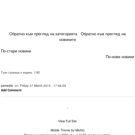
Обратно към преглед на категорията
Обратно към преглед на
новините
По-стари новини
По-нови новини
Тази страница е видяна: 1182
pamedia
on Friday 27 March 2015 - 17:46:29
Add Comment
.
View Full Site
Mobile Theme by Martinj
Време за изпълнение: 1.4060 сек., 1.3139 от тях за заявки.