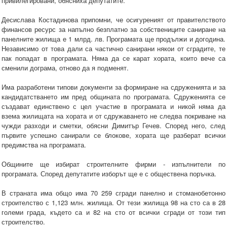
привилегировани, обясниха депутатите.
Десислава Костадинова припомни, че осигуреният от правителството
финансов ресурс за напълно безплатно за собствениците саниране на
панелните жилища е 1 млрд. лв. Програмата ще продължи и догодина.
Независимо от това дали са частично санирани някои от сградите, те
пак попадат в програмата. Няма да се карат хората, които вече са
сменили дограма, отново да я подменят.
Има разработени типови документи за формиране на сдруженията и за
кандидатстването им пред общината по програмата. Сдруженията се
създават единствено с цел участие в програмата и никой няма да
взема жилищата на хората и от сдружаването не следва покриване на
чужди разходи и сметки, обясни Димитър Гечев. Според него, след
първите успешно санирали се блокове, хората ще разберат всички
предимства на програмата.
Общините ще избират строителните фирми - изпълнители по
програмата. Според депутатите изборът ще е с обществена поръчка.
В страната има общо има 70 259 сгради панелно и стоманобетонно
строителство с 1,123 млн. жилища. От тези жилища 98 на сто са в 28
големи града, където са и 82 на сто от всички сгради от този тип
строителство.