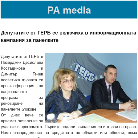
PA media
Депутатите от ГЕРБ се включиха в информационната
кампания за панелките
Депутатите от ГЕРБ в
Пазарджик Десислава
Костадинова и
Димитър Гечев
посветиха първата си
пресконференция на
националната
програма за
реновиране на
панелните блокове.
От днес вече се
приемат заявления за
участие в програмата. Първите подали заявления са и първи по право.
Няма разпределение на средствата по области или общини, няма