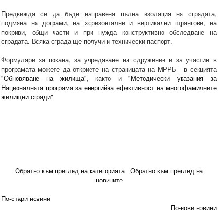
Предвижда се да бъде направена пълна изолация на сградата,
подмяна на дограми, на хоризонтални и вертикални щрангове, на
покриви, общи части и при нужда конструктивно обследване на
сградата. Всяка сграда ще получи и технически паспорт.
Формуляри за покана, за учредяване на сдружение и за участие в
програмата можете да откриете на страницата на МРРБ - в секцията
"Обновяване на жилища"
, както и
"Методически указания за
Националната програма за енергийна ефективност на многофамилните
жилищни сгради".
Обратно към преглед на категорията
Обратно към преглед на
новините
По-стари новини
По-нови новини