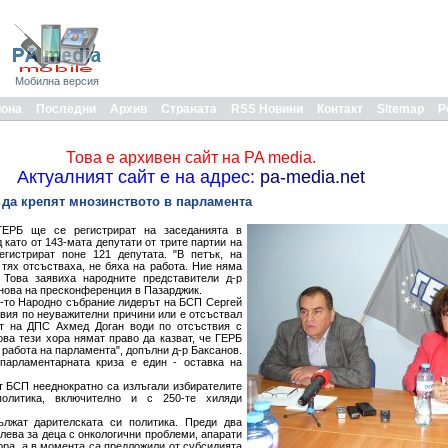
Мобилна версия
иона
Последни
Архив
Страната
RSS Новини
Контакт
Sitemap
Р
Това е архивен сайт на PA media.
Актуалният сайт е на адрес:
pa-media.net
 да крепят мнозинството в парламента
ГЕРБ ще се регистрират на заседанията в
като от 143-мата депутати от трите партии на
гистрират поне 121 депутата. "В петък, на
 тях отсъстваха, не бяха на работа. Ние няма
 Това заявиха народните представители д-р
нова на пресконференция в Пазарджик.
1-то Народно събрание лидерът на БСП Сергей
вия по неуважителни причини или е отсъствал
ът на ДПС Ахмед Доган води по отсъствия с
ова тези хора нямат право да казват, че ГЕРБ
 работа на парламента", допълни д-р Баксанов.
парламентарната криза е един - оставка на
т БСП нееднократно са излъгали избирателите
олитика, включително и с 250-те хиляди
лжат дарителската си политика. Преди два
лева за деца с онкологични проблеми, апарати
ора, а в момента са предложили от субсидията