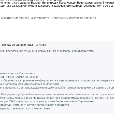
лечението на 3 деца от Белово, Велинград и Панагюрище. Вече са изплатени 5 хиляди
ъщо така са закупили билети за концерта за лечението на Веси Георгиева, който се съ
Обратно към преглед на категорията
Обратно към преглед на новините
Tuesday 08 October 2013 - 13:40:55
ения, предложения отиди във Форум НОВИНИ и избери или създай тема
аливи агнета в Парламента
 от ГЕРБ в Белово на 28 юни
 избори няма да променят конфигурацията в парламента и е излишно да се създава х
ха в информационната кампания за панелките
ни с проблема със запрашаването в района на Септември, проверили са мерките за о
Б Пазарджик д-р Дончо Баксанов и Гинче Караминова обещаха помощ за пострадалите 
инче Караминова, д-р Дончо Баксанов и Атанс Узунов имаха срещи в гр. Ветрен и с. С
ласува "ЗА" министерските оставки, които бъдат внесени в Парламента
структури няма да участват организирано в протеста
инициират съветниците от мнозинството