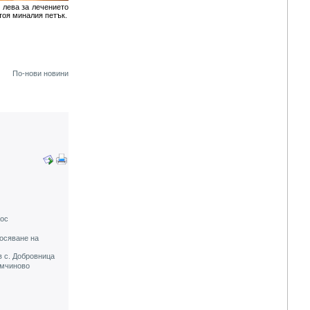
 лева за лечението
стоя миналия петък.
По-нови новини
аос
росяване на
в с. Добровница
емчиново