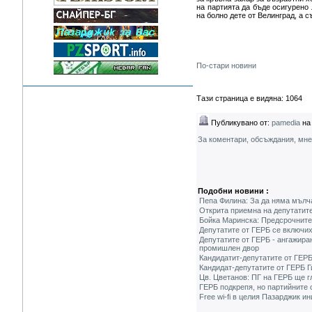
на партията да бъде осигурено 
на болно дете от Велинград, а с
По-стари новини
Тази страница е видяна: 1064
Публикувано от:
pamedia
на 
За коментари, обсъждания, мн
Подобни новини :
Пепа Филина: За да няма мълч
Открита приемна на депутатите
Бойка Маринска: Предсрочните
Депутатите от ГЕРБ се включи
Депутатите от ГЕРБ - ангажира
промишлен двор
Кандидатит-депутатите от ГЕР
Кандидат-депутатите от ГЕРБ Г
Цв. Цветанов: ПГ на ГЕРБ ще г
ГЕРБ подкрепя, но партийните 
Free wi-fi в целия Пазарджик 