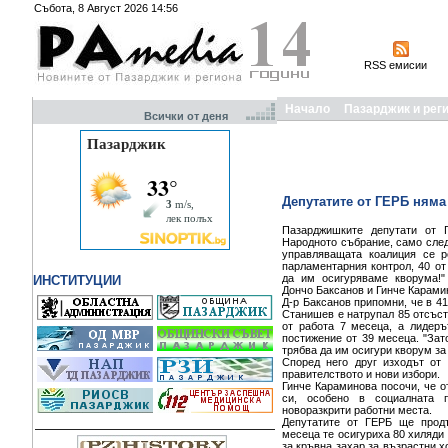
Събота, 8 Август 2026 14:56
RSS емисии
Начало
Пазарджик и рег
Всички от деня
Депутатите от ГЕРБ няма
Пазарджишките депутати от 
Народното събрание, само след 
управляващата коалиция се ре
парламентарния контрол, 40 от
да им осигуряваме кворума!"
ИНСТИТУЦИИ
Дончо Баксанов и Гинче Карами
Д-р Баксанов припомни, че в 4
Станишев е натрупал 85 отсъст
от работа 7 месеца, а лидер
постижение от 39 месеца. "Зат
трябва да им осигури кворум за
Според него друг изходът от 
правителството и нови избори.
Гинче Караминова посочи, че о
си, особено в социалната п
новоразкрити работни места.
Депутатите от ГЕРБ ще продъ
месеца те осигуриха 80 хиляди 
за кръвна захар за възрастни х