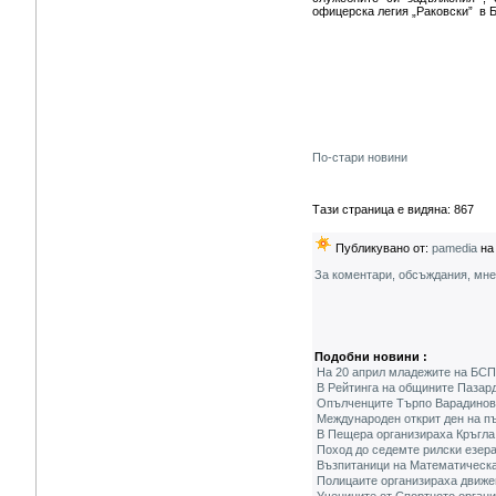
офицерска легия „Раковски” в 
По-стари новини
Тази страница е видяна: 867
Публикувано от:
pamedia
на 
За коментари, обсъждания, мн
Подобни новини :
На 20 април младежите на БСП
В Рейтинга на общините Пазард
Опълченците Търпо Варадинов 
Международен открит ден на п
В Пещера организираха Кръгла
Поход до седемте рилски езер
Възпитаници на Математическат
Полицаите организираха движен