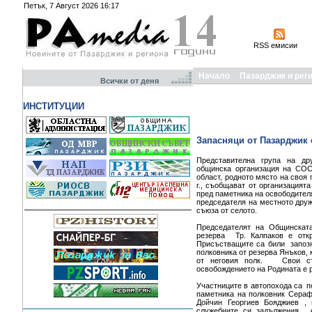
Петък, 7 Август 2026 16:17
RSS емисии
Начало
Пазарджик и рег
Всички от деня
ИНСТИТУЦИИ
Запасняци от Пазарджик
Представителна група на др
общинска организация на СО
област, родното място на своя 
г., съобщават от организацият
пред паметника на освободителя
председателя на местното дру
съюза от селото.
Председателят на Общинската
резерва Тр. Калпаков е отк
Присъстващите са били запозн
полковника от резерва Янъков, 
от неговия полк. Свои сти
освобождението на Родината е 
Участниците в автопохода са п
паметника на полковник Сера
Дойчин Георгиев Бояджиев , 
служебните си задължения ,