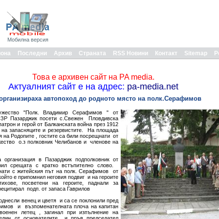
Мобилна версия
иона
Последни
Архив
Страната
RSS Новини
Контакт
Sitemap
Р
Това е архивен сайт на PA media.
Актуалният сайт е на адрес:
pa-media.net
 организираха автопоход до родното място на полк.Серафимов
ужество "Полк. Владимир Серафимов " от
СЗР Пазарджик посети с.Свежен Пловдивска
патрон и герой от Балканската война през 1912
а на запасняците и резервистите. На площада
 на Родопите , гостите са били посрещнати от
жество о.з полковник Челибанов и членове на
 организация в Пазарджик подполковник от
рил срещата с кратко встъпително слово.
ати с житейския път на полк. Серафимов от
който е припомнил неговия подвиг и на героите
хове, посветени на героите, паднали за
рецитирал подп. от запаса Гаврилов
однесли венец и цветя и са се поклонили пред
фимов и възпоменателната плоча на капитан
военен летец , загинал при изпълнение на
 един от основателите и пръв председател