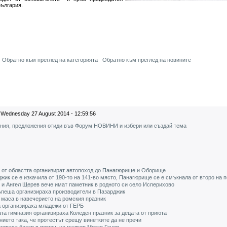
България.
Обратно към преглед на категорията
Обратно към преглед на новините
Wednesday 27 August 2014 - 12:59:56
ения, предложения отиди във Форум НОВИНИ и избери или създай тема
 от областта организират автопоход до Панагюрище и Оборище
жик се е изкачила от 190-то на 141-во място, Панагюрище се е смъкнала от второ на 
и Ангел Щерев вече имат паметник в родното си село Исперихово
ъпеша организираха производители в Пазарджик
 маса в навечерието на ромския празник
а организираха младежи от ГЕРБ
а гимназия организираха Коледен празник за децата от приюта
ието така, че протестът срещу винетките да не пречи