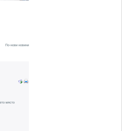
По-нови новини
пето място