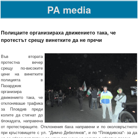
PA media
Полицаите организираха движението така, че
протестът срещу винетките да не пречи
Във втората
протестна вечер
срещу по-високите
цени на винетките
полицията в
Пазарджик
организира
движението така, че
отклоняваше трафика
за Пловдив преди
колите да стигнат до
блокадата, направена
от протестиращите. Отклонения баха направени и по околовръстното
при кръстовищете с ул. "Димчо Дебелянов", и по "Пловдивска"- за да