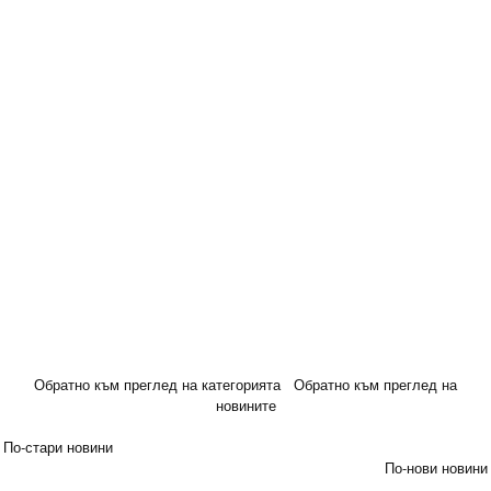
Обратно към преглед на категорията
Обратно към преглед на
новините
По-стари новини
По-нови новини