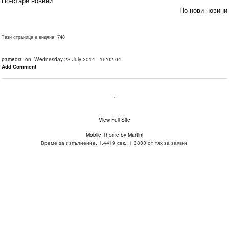
По-стари новини
По-нови новини
Тази страница е видяна: 748
pamedia
on Wednesday 23 July 2014 - 15:02:04
Add Comment
.
View Full Site
Mobile Theme by Martinj
Време за изпълнение: 1.4419 сек., 1.3833 от тях за заявки.