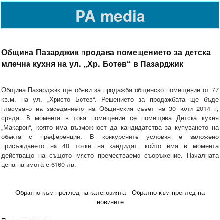
PA media
Община Пазарджик продава помещението за детска
млечна кухня на ул. „Хр. Ботев“ в Пазарджик
Община Пазарджик ще обяви за продажба общинско помещение от 77
кв.м. на ул. „Христо Ботев“. Решението за продажбата ще бъде
гласувано на заседанието на Общинския съвет на 30 юли 2014 г,
сряда. В момента в това помещение се помещава Детска кухня
„Макарон“, която има възможност да кандидатства за купуването на
обекта с преференции. В конкурсните условия е заложено
присъждането на 40 точки на кандидат, който има в момента
действащо на същото място преместваемо съоръжение. Началната
цена на имота е 6160 лв.
Обратно към преглед на категорията
Обратно към преглед на
новините