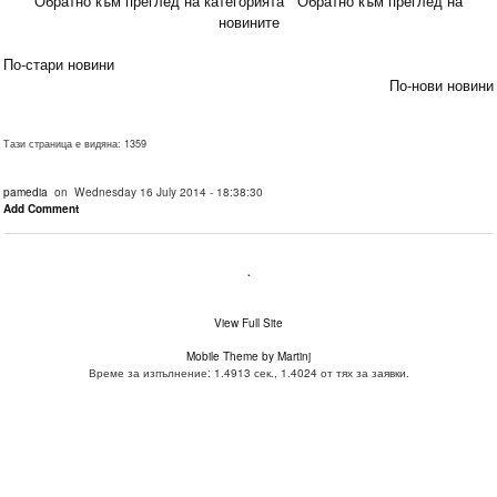
Обратно към преглед на категорията
Обратно към преглед на
новините
По-стари новини
По-нови новини
Тази страница е видяна: 1359
pamedia
on Wednesday 16 July 2014 - 18:38:30
Add Comment
.
View Full Site
Mobile Theme by Martinj
Време за изпълнение: 1.4913 сек., 1.4024 от тях за заявки.