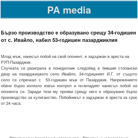
PA media
Бързо производство е образувано срещу 34-годишен
от с. Ивайло, набил 53-годишен пазарджиклия
Млад мъж, нанесъл побой на свой опонент, е задържан в ареста на
РУП-Пазарджик.
Случката се разиграла в понеделник следобед в бившия стопански
двор на пазарджишкото село Ивайло. 34-годишният И.Г. от същото
село се спречкал с 53-годишен мъж от Пазарджик. Напрежението
обаче бързо излязло извън контрол и по-младият нанесъл побой на
опонента си. Заради тези му прояви срещу него е образувано бързо
производство за хулиганство. Побойникът е задържан в ареста за срок
от 24 часа.