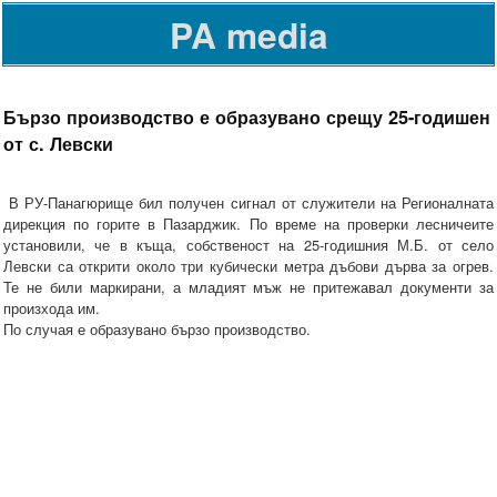
PA media
Бързо производство е образувано срещу 25-годишен
от с. Левски
В РУ-Панагюрище бил получен сигнал от служители на Регионалната
дирекция по горите в Пазарджик. По време на проверки лесничеите
установили, че в къща, собственост на 25-годишния М.Б. от село
Левски са открити около три кубически метра дъбови дърва за огрев.
Те не били маркирани, а младият мъж не притежавал документи за
произхода им.
По случая е образувано бързо производство.