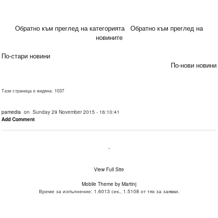
Обратно към преглед на категорията
Обратно към преглед на
новините
По-стари новини
По-нови новини
Тази страница е видяна: 1037
pamedia
on Sunday 29 November 2015 - 16:10:41
Add Comment
.
View Full Site
Mobile Theme by Martinj
Време за изпълнение: 1.6013 сек., 1.5108 от тях за заявки.