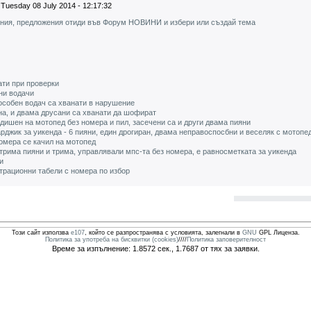
Tuesday 08 July 2014 - 12:17:32
ения, предложения отиди във Форум НОВИНИ и избери или създай тема
ти при проверки
ни водачи
особен водач са хванати в нарушение
шна, и двама друсани са хванати да шофират
дишен на мотопед без номера и пил, засечени са и други двама пияни
джик за уикенда - 6 пияни, един дрогиран, двама неправоспосбни и веселяк с мотопе
номера се качил на мотопед
 трима пияни и трима, управлявали мпс-та без номера, е равносметката за уикенда
и
страционни табели с номера по избор
Този сайт използва
e107
, който се разпространява с условията, залегнали в
GNU
GPL Лиценза.
Политика за употреба на бисквитки (cookies)
////
Политика заповерителност
Време за изпълнение: 1.8572 сек., 1.7687 от тях за заявки.