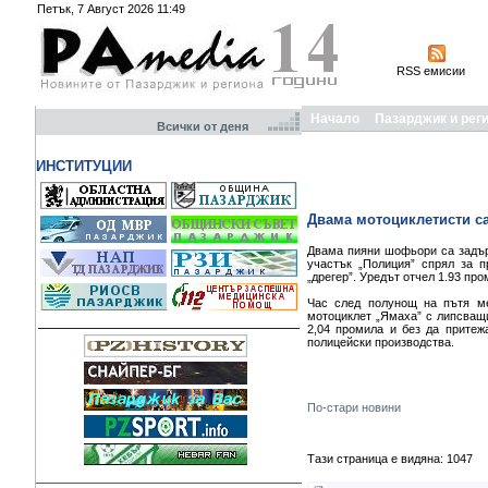
Петък, 7 Август 2026 11:49
RSS емисии
Начало
Пазарджик и рег
Всички от деня
ИНСТИТУЦИИ
Двама мотоциклетисти са
Двама пияни шофьори са задър
участък „Полиция” спрял за п
„дрегер”. Уредът отчел 1.93 пр
Час след полунощ на пътя ме
мотоциклет „Ямаха” с липсващи 
2,04 промила и без да прите
полицейски производства.
По-стари новини
Тази страница е видяна: 1047