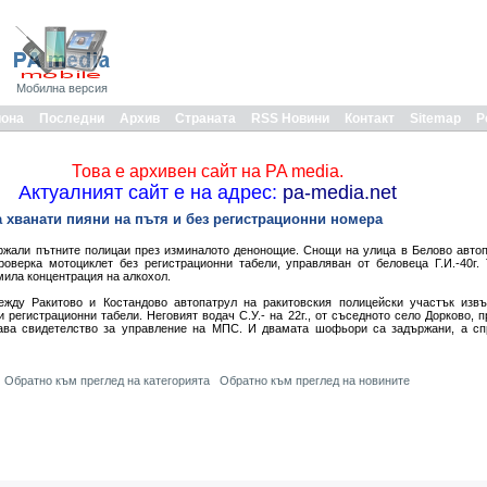
Мобилна версия
иона
Последни
Архив
Страната
RSS Новини
Контакт
Sitemap
Р
Това е архивен сайт на PA media.
Актуалният сайт е на адрес:
pa-media.net
 хванати пияни на пътя и без регистрационни номера
жали пътните полицаи през изминалото денонощие. Снощи на улица в Белово автоп
роверка мотоциклет без регистрационни табели, управляван от беловеца Г.И.-40г.
омила концентрация на алкохол.
жду Ракитово и Костандово автопатрул на ракитовския полицейски участък изв
регистрационни табели. Неговият водач С.У.- на 22г., от съседното село Дорково, п
жава свидетелство за управление на МПС. И двамата шофьори са задържани, а сп
Обратно към преглед на категорията
Обратно към преглед на новините