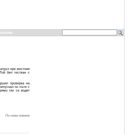
еклама
атрул при местния
 Той бил тестван с
ършил проверка на
репускал по пътя с
рямо тях се водят
По-нови новини