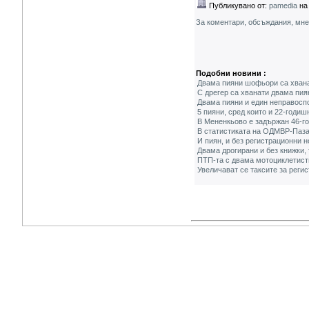
Публикувано от:
pamedia
на 
За коментари, обсъждания, мн
Подобни новини :
Двама пияни шофьори са хвана
С дрегер са хванати двама пия
Двама пияни и един неправосп
5 пияни, сред които и 22-годи
В Мененкьово е задържан 46-го
В статистиката на ОДМВР-Пазар
И пиян, и без регистрационни 
Двама дрогирани и без книжки,
ПТП-та с двама мотоциклетист
Увеличават се таксите за реги