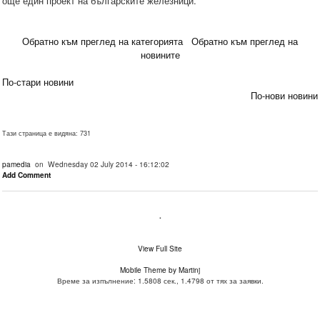
още един проект на българските железници.
Обратно към преглед на категорията
Обратно към преглед на
новините
По-стари новини
По-нови новини
Тази страница е видяна: 731
pamedia
on Wednesday 02 July 2014 - 16:12:02
Add Comment
.
View Full Site
Mobile Theme by Martinj
Време за изпълнение: 1.5808 сек., 1.4798 от тях за заявки.