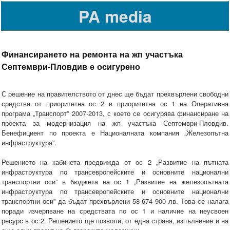
PA media
Финансирането на ремонта на жп участъка
Септември-Пловдив е осигурено
С решение на правителството от днес ще бъдат прехвърлени свободни
средства от приоритетна ос 2 в приоритетна ос 1 на Оперативна
програма „Транспорт” 2007-2013, с което се осигурява финансиране на
проекта за модернизация на жп участъка Септември-Пловдив.
Бенефициент по проекта е Националната компания „Железопътна
инфраструктура”.
Решението на кабинета предвижда от ос 2 „Развитие на пътната
инфраструктура по трансевропейските и основните национални
транспортни оси” в бюджета на ос 1 „Развитие на железопътната
инфраструктура по трансевропейските и основните национални
транспортни оси” да бъдат прехвърлени 58 674 900 лв. Това се налага
поради изчерпване на средствата по ос 1 и наличие на неусвоен
ресурс в ос 2. Решението ще позволи, от една страна, изпълнение и на