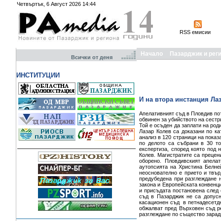
Четвъртък, 6 Август 2026 14:44
RSS емисии
Начало
Пазарджик и рег
Всички от деня
ИНСТИТУЦИИ
И на втора инстанция Ла
Апелативният съд в Пловдив по
обвинен за убийството на сестр
Той е осъден да заплати на ро
Лазар Колев са доказани по ка
анализ в 120 страници на показ
по делото са събрани в 30 то
експертиза, според която под 
Колев. Магистратите са прецен
оборено. Пловдивският апела
аутопсията на Христина Белне
неоснователно е прието и твъ
предубедена при разглеждане н
закона и Европейската конвенци
и присъдата постановена след
съд в Пазарджик не са допус
касационен съд в петнадесетдн
обжалват пред Върховен съд р
разглеждане по същество заради