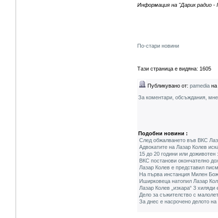
Информация на "Дарик радио - 
По-стари новини
Тази страница е видяна: 1605
Публикувано от:
pamedia
на 
За коментари, обсъждания, мн
Подобни новини :
След обжалването във ВКС Лаз
Адвокатите на Лазар Колев иск
15 до 20 години или доживотен
ВКС постанови окончателно до
Лазар Колев е представил пис
На първа инстанция Милен Божи
Иширковеца натопил Лазар Коле
Лазар Колев „изкара“ 3 хиляди
Дело за съжителство с малоле
За днес е насрочено делото н