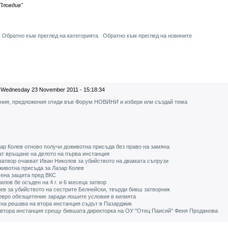
Пловдив"
Обратно към преглед на категорията
Обратно към преглед на новините
Wednesday 23 November 2011 - 15:18:34
ения, предложения отиди във Форум НОВИНИ и избери или създай тема
ар Колев отново получи доживотна присъда без право на замяна
ат връщане на делото на първа инстанция
 затвор очакват Иван Николов за убийството на двамата съпрузи
животна присъда за Лазар Колев
мена защита пред ВКС
лов бе осъден на 4 г. и 6 месеца затвор
в за убийството на сестрите Белнейски, твърди бивш затворник
 евро обезщетение заради лошите условия в килията
тна решава на втора инстанция съдът в Пазарджик
а втора инстанция срещу бившата директорка на ОУ "Отец Паисий" Феня Проданова