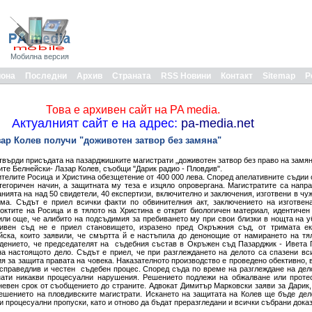
Мобилна версия
иона
Последни
Архив
Страната
RSS Новини
Контакт
Sitemap
Р
Това е архивен сайт на PA media.
Актуалният сайт е на адрес:
pa-media.net
зар Колев получи "доживотен затвор без замяна"
твърди присъдата на пазарджишките магистрати „доживотен затвор без право на замян
ите Белнейски- Лазар Колев, съобщи "Дарик радио - Пловдив".
дителите Росица и Христина обезщетение от 400 000 лева. Според апелативните съдии
тегоричен начин, а защитната му теза е изцяло опровергана. Магистратите са напр
анията на над 50 свидетели, 40 експертизи, включително и заключения, изготвени в ч
ма. Съдът е приел всички факти по обвинителния акт, заключението на изготвен
ноктите на Росица и в тялото на Христина е открит биологичен материал, идентиче
или още, че алибито на подсъдимия за пребиването му при свои близки в нощта на у
тивен съд не е приел становището, изразено пред Окръжния съд, от тримата е
йска, които заявили, че смъртта й е настъпила до денонощие от намирането на тя
рдението, че председателят на съдебния състав в Окръжен съд Пазарджик - Ивета
а настоящото дело. Съдът е приел, че при разглеждането на делото са спазени вс
я за защита правата на човека. Наказателното производство е проведено обективно, 
 справедлив и честен съдебен процес. Според съда по време на разглеждане на де
нати никакви процесуални нарушения. Решението подлежи на обжалване или проте
евен срок от съобщението до страните. Адвокат Димитър Марковски заяви за Дарик,
ешението на пловдивските магистрати. Искането на защитата на Колев ще бъде дел
 процесуални пропуски, като и отново да бъдат преразгледани и всички събрани дока