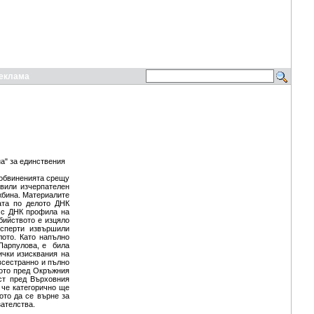
еклама
а" за единствения
 обвиненията срещу
авили изчерпателен
ужбина. Материалите
ата по делото ДНК
н с ДНК профила на
бийството е изцяло
ксперти извършили
лото. Като напълно
 Парпулова, е била
ички изисквания на
всестранно и пълно
лото пред Окръжния
ст пред Върховния
 че категорично ще
ото да се върне за
зателства.