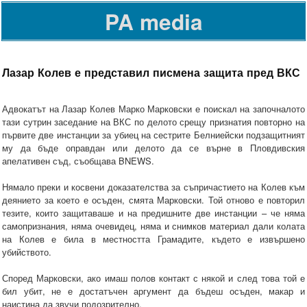
PA media
Лазар Колев е представил писмена защита пред ВКС
Адвокатът на Лазар Колев Марко Марковски е поискал на започналото
тази сутрин заседание на ВКС по делото срещу признатия повторно на
първите две инстанции за убиец на сестрите Белниейски подзащитният
му да бъде оправдан или делото да се върне в Пловдивския
апелативен съд, съобщава BNEWS.
Нямало преки и косвени доказателства за съпричастието на Колев към
деянието за което е осъден, смята Марковски. Той отново е повторил
тезите, които защитаваше и на предишните две инстанции – че няма
самопризнания, няма очевидец, няма и снимков материал дали колата
на Колев е била в местността Грамадите, където е извършено
убийството.
Според Марковски, ако имаш полов контакт с някой и след това той е
бил убит, не е достатъчен аргумент да бъдеш осъден, макар и
наистина да звучи подозрително.