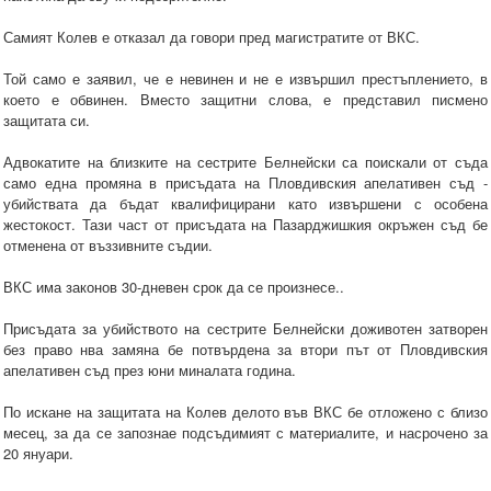
Самият Колев е отказал да говори пред магистратите от ВКС.
Той само е заявил, че е невинен и не е извършил престъплението, в
което е обвинен. Вместо защитни слова, е представил писмено
защитата си.
Адвокатите на близките на сестрите Белнейски са поискали от съда
само една промяна в присъдата на Пловдивския апелативен съд -
убийствата да бъдат квалифицирани като извършени с особена
жестокост. Тази част от присъдата на Пазарджишкия окръжен съд бе
отменена от въззивните съдии.
ВКС има законов 30-дневен срок да се произнесе..
Присъдата за убийството на сестрите Белнейски доживотен затворен
без право нва замяна бе потвърдена за втори път от Пловдивския
апелативен съд през юни миналата година.
По искане на защитата на Колев делото във ВКС бе отложено с близо
месец, за да се запознае подсъдимият с материалите, и насрочено за
20 януари.