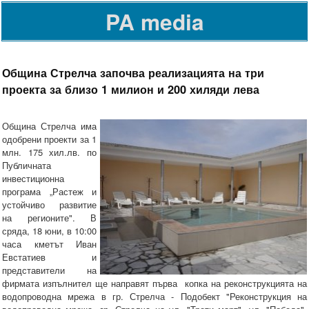
PA media
Община Стрелча започва реализацията на три
проекта за близо 1 милион и 200 хиляди лева
Община Стрелча има
одобрени проекти за 1
млн. 175 хил.лв. по
Публичната
инвестиционна
програма „Растеж и
устойчиво развитие
на регионите". В
сряда, 18 юни, в 10:00
часа кметът Иван
Евстатиев и
представители на
фирмата изпълнител ще направят първа копка на реконструкцията на
водопроводна мрежа в гр. Стрелча - Подобект "Реконструкция на