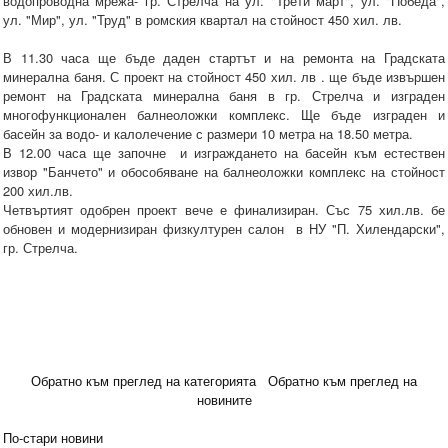
водопроводна мрежа- гр. Стрелча на ул. "Трети март", ул. "Победа",
ул. "Мир", ул. "Труд" в ромския квартал на стойност 450 хил. лв.
В 11.30 часа ще бъде даден стартът и на ремонта на Градската
минерална баня. С проект на стойност 450 хил. лв . ще бъде извършен
ремонт на Градската минерална баня в гр. Стрелча и изграден
многофункционален балнеоложки комплекс. Ще бъде изграден и
басейн за водо- и калолечение с размери 10 метра на 18.50 метра.
В 12.00 часа ще започне и изграждането на басейн към естествен
извор "Банчето" и обособяване на балнеоложки комплекс на стойност
200 хил.лв.
Четвъртият одобрен проект вече е финализиран. Със 75 хил.лв. бе
обновен и модернизиран физкултурен салон в НУ "П. Хилендарски",
гр. Стрелча.
Обратно към преглед на категорията
Обратно към преглед на
новините
По-стари новини