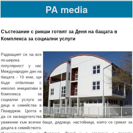
PA media
Състезание с рикши готвят за Деня на бащата в
Комплекса за социални услуги
Радващият се на все
по-широка
популярност у нас
Международен ден на
бащата - 13 юни, ще
бъде отбелязан с
няколко инициативи в
Комплекса за
социални услуги за
деца и семейства в
Пазарджик. Целта е
да се засвидетелства
уважение към всички бащи, дядовци, настойници, които се грижат за
децата в семейството.