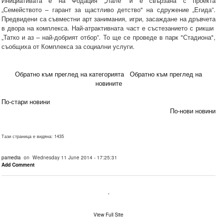
Инициативата е на Фодация „Лале” и е свързана с проекта
„Семейството – гарант за щастливо детство" на сдружение „Егида”.
Предвидени са съвместни арт занимания, игри, засаждане на дръвчета
в двора на комплекса. Най-атрактивната част е състезанието с рикши
„Татко и аз – най-добрият отбор”. То ще се проведе в парк "Стадиона",
съобщиха от Комплекса за социални услуги.
Обратно към преглед на категорията
Обратно към преглед на
новините
По-стари новини
По-нови новини
Тази страница е видяна: 1435
pamedia
on Wednesday 11 June 2014 - 17:25:31
Add Comment
.
View Full Site