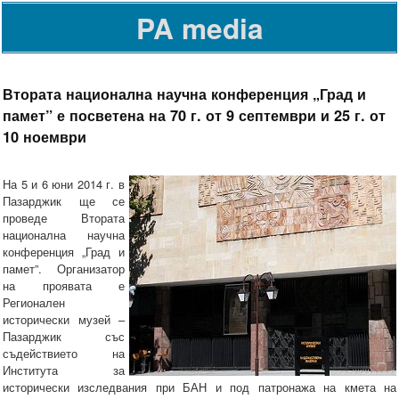
PA media
Втората национална научна конференция „Град и
памет” е посветена на 70 г. от 9 септември и 25 г. от
10 ноември
На 5 и 6 юни 2014 г. в
Пазарджик ще се
проведе Втората
национална научна
конференция „Град и
памет”. Организатор
на проявата е
Регионален
исторически музей –
Пазарджик със
съдействието на
Института за
исторически изследвания при БАН и под патронажа на кмета на