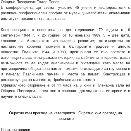
Община Пазарджик Тодор Попов.
В конференцията ще вземат участие 45 учени и изследователи с
различен професионален профил от музеи, университети, академични
институти, архиви от цялата страна.
Конференцията е посветена на две годишнини: 70 години от 9
септември 1944 г. и 25 години от 10 ноември 1989 г. – две дати,
ключови за българското историческо развитие; дати-маркери за
настъпилите коренни промени в българските градове и цялото
общество. Годините 1944 и 1989, превърнали се във времето в
източници на различни разкази (истории) за събитията и героите, дават
възможност те да бъдат анализирани и обсъждани като места на
противоречива обществена памет. Тематично докладите са групирани в
3 панела: Различните памети и места за памет; Конструкции и
реконструкции на миналото; Проблематичната памет.
Официалното откриване е от 11 часа на 5 юни в Пленарна зала на
Община Пазарджик, след което започват докладите на историците и
научните специалисти.
Обратно към преглед на категорията
Обратно към преглед на
новините
По-стари новини