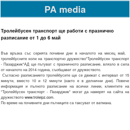
PA media
Тролейбусен транспорт ще работи с празнично
разписание от 1 до 6 май
Във връзка със серията почивни дни в началото на месец май,
тролейбусните коли на транспортно дружество"Тролейбусен транспорт
- Пазарджик"АД ще пътуват с празничното разписание, влязло в сила
от началото на 2014 година, съобщават от дружеството.
Съгласно разписанието тролейбусите ще се движат с интервал от 15
минути, вместо 10 и 12 минути (както е в делнични дни). Повече
информация и пълното разписание на всички линии, клиентите на
"Тролейбусен транспорт - Пазарджик" могат да намерят на сайта на
дружеството
www.troleipz.com
.
По време на почивните дни пътниците са таксуват от ватмана.