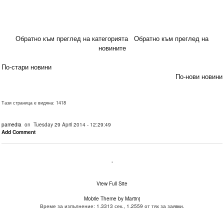
Обратно към преглед на категорията
Обратно към преглед на
новините
По-стари новини
По-нови новини
Тази страница е видяна: 1418
pamedia
on Tuesday 29 April 2014 - 12:29:49
Add Comment
.
View Full Site
Mobile Theme by Martinj
Време за изпълнение: 1.3313 сек., 1.2559 от тях за заявки.