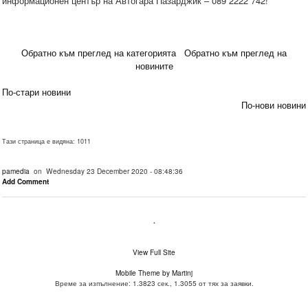
информационен център на Автогара Пазарджик – 089 2222 742!
Обратно към преглед на категорията
Обратно към преглед на
новините
По-стари новини
По-нови новини
Тази страница е видяна: 1011
pamedia
on Wednesday 23 December 2020 - 08:48:36
Add Comment
.
View Full Site
Mobile Theme by Martinj
Време за изпълнение: 1.3823 сек., 1.3055 от тях за заявки.