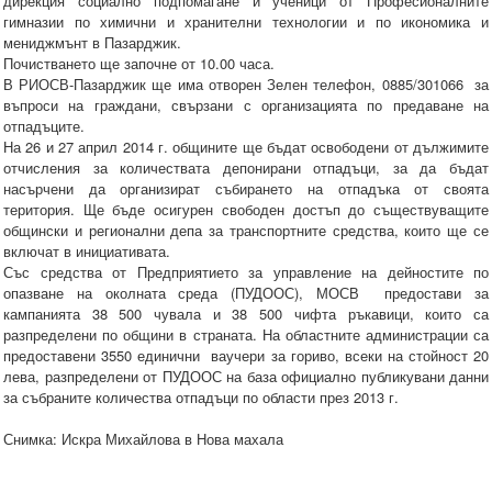
дирекция социално подпомагане и ученици от Професионалните
гимназии по химични и хранителни технологии и по икономика и
мениджмънт в Пазарджик.
Почистването ще започне от 10.00 часа.
В РИОСВ-Пазарджик ще има отворен Зелен телефон, 0885/301066 за
въпроси на граждани, свързани с организацията по предаване на
отпадъците.
На 26 и 27 април 2014 г. общините ще бъдат освободени от дължимите
отчисления за количествата депонирани отпадъци, за да бъдат
насърчени да организират събирането на отпадъка от своята
територия. Ще бъде осигурен свободен достъп до съществуващите
общински и регионални депа за транспортните средства, които ще се
включат в инициативата.
Със средства от Предприятието за управление на дейностите по
опазване на околната среда (ПУДООС), МОСВ предостави за
кампанията 38 500 чувала и 38 500 чифта ръкавици, които са
разпределени по общини в страната. На областните администрации са
предоставени 3550 единични ваучери за гориво, всеки на стойност 20
лева, разпределени от ПУДООС на база официално публикувани данни
за събраните количества отпадъци по области през 2013 г.
Снимка: Искра Михайлова в Нова махала