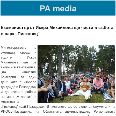
PA media
Екоминистърът Искра Михайлова ще чисти в събота
в парк „Писковец“
Министерството на
околната среда и
водите Искра
Михайлова ще се
включи в кампанията
„Да изчистим
България за един
ден“, като е избрала
да дойде в Пазарджик
и да чисти в района
на мост „Атлантик” в
местността
„Писковец” край Пазарджик. В чистенето ще се включат служители на
РИОСВ-Пазарджик, на Областната администрация, Регионалната