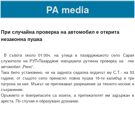
PA media
При случайна проверка на автомобил е открита
незаконна пушка
В събота около 01.00ч. на улица в пазарджишкото село Сарая
служители на РУП-Пазарджик извършили рутинна проверка на лек
автомобил „Рено”.
Така било установено, че на задната седалка водачът му С.Т.- на 53
години, от същото село пренасял ловна пушка 16-ти калибър и три
патрона за нея. Мъжът не притежавал разрешение за тяхното носене и
съхранение.
Оръжието и боеприпасите са иззети, а притежателят им задържан в
ареста. По случая е образувано дознание.