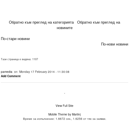
Обратно към преглед на категорията
Обратно към преглед на
новините
По-стари новини
По-нови новини
Тази страница е видяна: 1107
pamedia
on Monday 17 February 2014 - 11:30:08
Add Comment
.
View Full Site
Mobile Theme by Martinj
Време за изпълнение: 1.6672 сек., 1.6256 от тях за заявки.