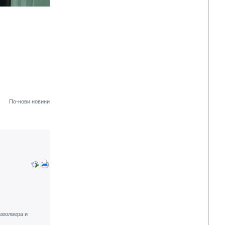
По-нови новини
револвера и