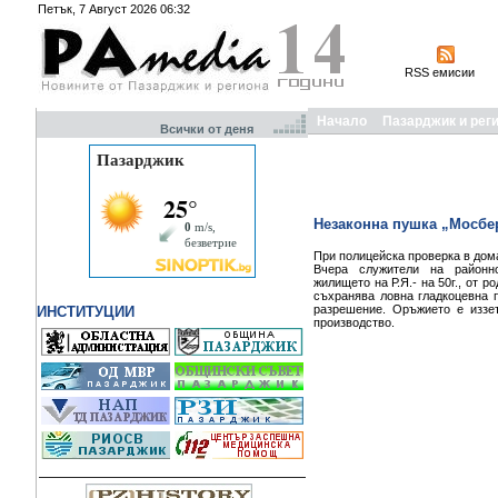
Петък, 7 Август 2026 06:32
RSS емисии
Начало
Пазарджик и рег
Всички от деня
Незаконна пушка „Мосбер
При полицейска проверка в дом
Вчера служители на районн
жилището на Р.Я.- на 50г., от р
съхранява ловна гладкоцевна 
разрешение. Оръжието е иззе
ИНСТИТУЦИИ
производство.