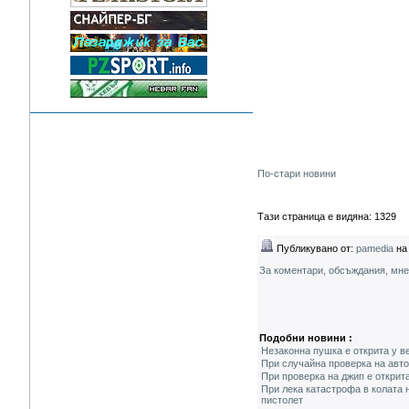
По-стари новини
Тази страница е видяна: 1329
Публикувано от:
pamedia
на 
За коментари, обсъждания, мн
Подобни новини :
Незаконна пушка е открита у в
При случайна проверка на авто
При проверка на джип е открит
При лека катастрофа в колата 
пистолет