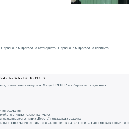
Обратно към преглед на категорията
Обратно към преглед на новините
Saturday 09 April 2016 - 13:11:05
ения, предложения отиди във Форум НОВИНИ и избери или създай тема
елинградчанин
мобил е открита незаконна пушка
а незаконна ловна пушка „Берета“ под задната седалка
на пиян стрелчанин е открита незаконна пушка, а в 2 къщи на Панагюрски колонии - 8 