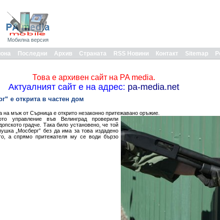
Мобилна версия
иона
Последни
Архив
Страната
RSS Новини
Контакт
Sitemap
Р
Това е архивен сайт на PA media.
Актуалният сайт е на адрес:
pa-media.net
г“ е открита в частен дом
а на мъж от Сърница е открито незаконно притежавано оръжие.
ото управление във Велинград проверили
одопското градче. Така било установено, че той
пушка „Мосберг” без да има за това издадено
то, а спрямо притежателя му се води бързо