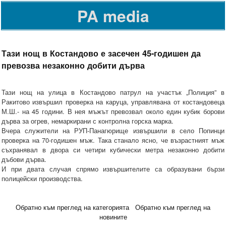
PA media
Тази нощ в Костандово е засечен 45-годишен да
превозва незаконно добити дърва
Тази нощ на улица в Костандово патрул на участък „Полиция” в
Ракитово извършил проверка на каруца, управлявана от костандовеца
М.Ш.- на 45 години. В нея мъжът превозвал около един кубик борови
дърва за огрев, немаркирани с контролна горска марка.
Вчера служители на РУП-Панагюрище извършили в село Попинци
проверка на 70-годишен мъж. Така станало ясно, че възрастният мъж
съхранявал в двора си четири кубически метра незаконно добити
дъбови дърва.
И при двата случая спрямо извършителите са образувани бързи
полицейски производства.
Обратно към преглед на категорията
Обратно към преглед на
новините