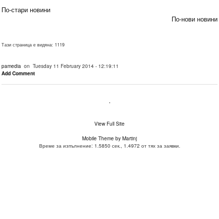
По-стари новини
По-нови новини
Тази страница е видяна: 1119
pamedia
on Tuesday 11 February 2014 - 12:19:11
Add Comment
.
View Full Site
Mobile Theme by Martinj
Време за изпълнение: 1.5850 сек., 1.4972 от тях за заявки.