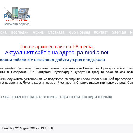
Мобилна версия
иона
Последни
Архив
Страната
RSS Новини
Контакт
Sitemap
Р
Това е архивен сайт на PA media.
Актуалният сайт е на адрес:
pa-media.net
ионни табели и с незаконно добити дърва е задържан
автомобил без регистрационни табели са иззети във Велинград. Проверката е по сиг
рите в Пазарджик. На централен булевард в курортния град те засекли лек авт
ски служители установили, че водачът е 78-годишен велинградчанин. Той превозвал в
та дървесина. Леката кола и товарът ѝ са иззети. Спрямо възрастния мъж се води бър
Обратно към преглед на категорията
Обратно към преглед на новините
Thursday 22 August 2019 - 13:15:16