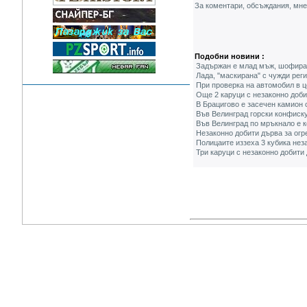
За коментари, обсъждания, мн
Подобни новини :
Задържан е млад мъж, шофирал
Лада, "маскирана" с чужди рег
При проверка на автомобил в 
Още 2 каруци с незаконно доб
В Брацигово е засечен камион 
Във Велинград горски конфиску
Във Велинград по мръкнало е 
Незаконно добити дърва за огр
Полицаите иззеха 3 кубика нез
Три каруци с незаконно добити