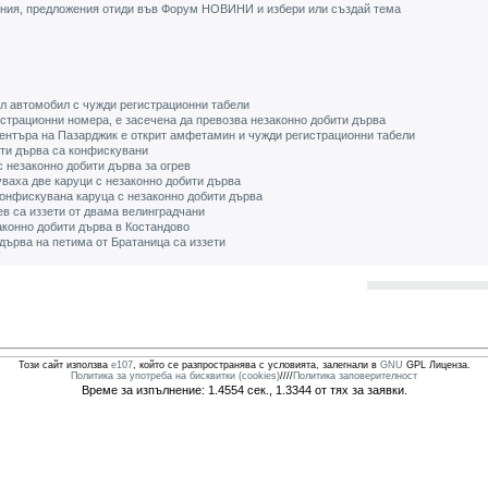
ения, предложения отиди във Форум НОВИНИ и избери или създай тема
 автомобил с чужди регистрационни табели
истрационни номера, е засечена да превозва незаконно добити дърва
центъра на Пазарджик е открит амфетамин и чужди регистрационни табели
ити дърва са конфискувани
с незаконно добити дърва за огрев
ваха две каруци с незаконно добити дърва
конфискувана каруца с незаконно добити дърва
ев са иззети от двама велинградчани
аконно добити дърва в Костандово
 дърва на петима от Братаница са иззети
Този сайт използва
e107
, който се разпространява с условията, залегнали в
GNU
GPL Лиценза.
Политика за употреба на бисквитки (cookies)
////
Политика заповерителност
Време за изпълнение: 1.4554 сек., 1.3344 от тях за заявки.