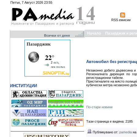
Петък, 7 Август 2026 23:55
RSS емисии
Начало
Пазарджик и рег
Всички от деня
Автомобил без регистрац
Незаконно добито дървесина и 
Регионалната дирекция по го
регистрационни табели.
Пристигналите на място полицей
кубически метра незаконно доби
ИНСТИТУЦИИ
По-стари новини
Тази страница е видяна: 2185
Публикувано от:
pamedia
на 