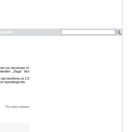
еклама
нал на лесничеи от
омобил „Лада“ без
 автомобила си 1.5
зо производство.
По-нови новини